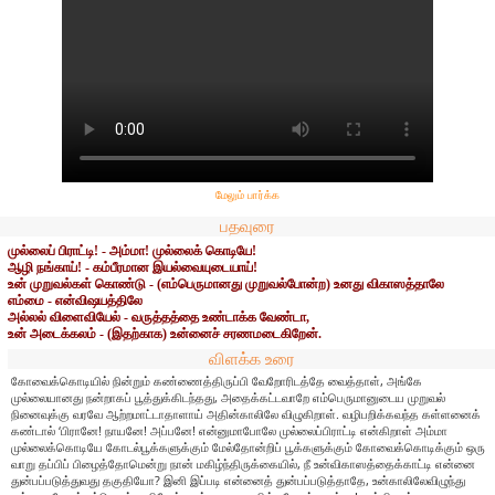
மேலும் பார்க்க
பதவுரை
முல்லைப் பிராட்டி! - அம்மா! முல்லைக் கொடியே!
ஆழி நங்காய்! - கம்பீரமான இயல்வையுடையாய்!
உன் முறுவல்கள் கொண்டு - (எம்பெருமானது முறுவல்போன்ற) உனது விகாஸத்தாலே
எம்மை - என்விஷயத்திலே
அல்லல் விளைவியேல் - வருத்தத்தை உண்டாக்க வேண்டா,
உன் அடைக்கலம் - (இதற்காக) உன்னைச் சரணமடைகிறேன்.
விளக்க உரை
கோவைக்கொடியில் நின்றும் கண்ணைத்திருப்பி வேறோரிடத்தே வைத்தாள், அங்கே
முல்லையானது நன்றாகப் பூத்துக்கிடந்தது, அதைக்கட்டவாறே எம்பெருமானுடைய முறுவல்
நினைவுக்கு வரவே ஆற்றமாட்டாதாளாய் அதின்காலிலே விழுகிறாள். வழிபறிக்கவந்த கள்ளனைக்
கண்டால் ‘பிரானே! நாயனே! அப்பனே! என்னுமாபோலே முல்லைப்பிராட்டி என்கிறாள் அம்மா
முல்லைக்கொடியே கோடல்பூக்களுக்கும் மேல்தோன்றிப் பூக்களுக்கும் கோவைக்கொடிக்கும் ஒரு
வாறு தப்பிப் பிழைத்தோமென்று நான் மகிழ்ந்திருக்கையில், நீ உன்விகாஸத்தைக்காட்டி என்னை
துன்பப்படுத்துவது தகுதியோ? இனி இப்படி என்னைத் துன்பப்படுத்தாதே, உன்காலிலேவிழுந்து