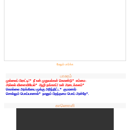
மேலும் பார்க்க
பாசுரம்
முல்லைப் பிராட்டி!* நீ உன் முறுவல்கள் கொண்டு* எம்மை-
அல்லல் விளைவியேல்* ஆழி நங்காய்! உன் அடைக்கலம்*
கொல்லை அரக்கியை மூக்கு அரிந்திட்ட* குமரனார்-
சொல்லும் பொய்யானால்* நானும் பிறந்தமை பொய் அன்றே*.
காணொளி