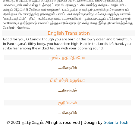
உள்ளபடியே அந்வயித்தலுமாம். பஞசசன்னுடைய அஸுரத்தன்மையை (எம்பெருமானிடத்துப்
பகைமைபூண்டவன் என்னுமிடத்தை) ப்பாராமல் அவனது உடலில் வளர்ந்து என்றபடி. ஊழியான் -
என்றும் அழிவின்றி நெடுங்காலம் வாழ்பவன், யுகம்முடிந்த காலத்தும் தான்நின்று அனைவரையும்
நோக்குமவன், காலத்துக்கு நிர்வாஹன் - எனப் பலபொருள்களுண்டு, எம்பெருமானுக்கு வாசகம்.
“கைத்தலத்திடர்“ - திடர் - உயர்ந்தஸ்தானம். நடலைப்படுதல் - துன்பமடைதலும் நடுக்கமடைதலும்,
“ஸகோஷோ தார்த்தராஷ்ட்ராணாம் ஹ்ருதயாநிவ்யதாரயத்“ என்ற கீதை இங்கு நினைக்கத்தக்கது
தோற்றம் - மேன்மை.
English Translation
Good for you, O Conch! Though you are born of the lowly ocean and brought up
in Panchajana’s filthy body, you have risen high. Held in the Lord’s left hand, you
strike fear among the wicked Asuras with your booming sound.
முன் சந்தி ஆடியோ
....விரைவில்
பின் சந்தி ஆடியோ
....விரைவில்
குறிப்புகள்
....விரைவில்
© 2021 தமிழ் வேதம். All rights reserved | Design by
Sobinfo Tech