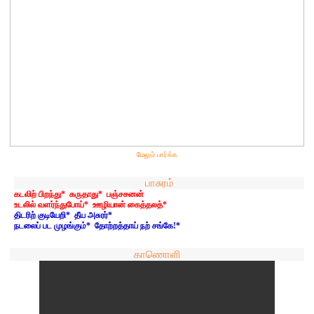
மேலும் பார்க்க
பாசுரம்
கடலிற் பிறந்து* கருதாது* பஞ்சசனன்
உடலில் வளர்ந்துபோய்* ஊழியான் கைத்தலத்*
திடரிற் குடியேறி* தீய அசுரர்*
நடலைப் பட முழங்கும்* தோற்றத்தாய் நற் சங்கே!*
காணொளி