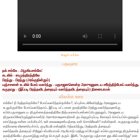
மேலும் பார்க்க
பதவுரை
நல் சங்கே - அழகியசங்கே!
கடலில் - ஸமுத்திரத்திலே
பிறந்து - பிறந்து (அங்குநின்றும்)
பஞ்சசனன் உடலில் போய் வளர்ந்து - பஞசஜனனென்ற அஸுரனுடைய சரீரத்திற்போய் வளர்ந்து,
கருதாது - (இப்படி பிறந்தவிடத்தையும் வளர்ந்தவிடத்தையும்) நினையாமல்
விளக்க உரை
சங்கே! நீ பிறந்ததெங்கே? போய்வளர்ந்ததெங்கே?, உப்புக்கடலிலேபிறந்து அசுரனுடைய
உடலுக்குள்ளே போய்வளர்ந்தாய், இப்படி மட்டமான குலத்திலே பிறந்து வளர்ந்தவுனக்கு
எம்பெருமானுடைய திருக்கைத்தலத்திலே நித்யவாஸம்பண்ணப்பெறுதலும், அவனுடைய
திருவாயிலேயிருந்துகொண்டு அஸுரராக்ஷஸாதிகள் குடல்குழம்பும்படி கோஷம் செய்யப்பெறுதலும்
வாய்ந்தது என்ன பாக்கியம்!, உன் வைலக்ஷண்யத்தை என் சொல்வேன்? என்கிறாள். கருதாது என்ற
எதிர்மறை வினையெச்சம், குடியேறி என்றதில் அந்வயித்து, பிறந்தவிடத்தையும்
வளர்ந்தவிடத்தையும் சிறிதும் ஸ்மரியாமல் அடியோடு மறந்து எப்போதும் எம்பெருமானது திருக்கைத்
தலத்திலேயே குடிவாழ்ந்து என்று பொருள் தரும். இனி, “கருதாது பஞ்சசன னுடலில் வளர்ந்து“ என