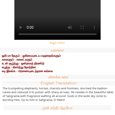
மேலும் பார்க்க
பதவுரை
ஒலி மா தேரும் - ஒலியையுடைய மஹாரதங்களும்
காலாளும் - காலாட்களும்
உடன் சூழ்ந்து - ஒன்றாகத் திரண்டு
எழுந்த - கிளர்ந்து தோற்றின
கடி இலங்க - அரணையுடைத்தான லங்கை
விளக்க உரை
English Translation
The trumpeting elephants, horses, chariots and footmen, stormed the bastion
Lanka and reduced it to pulver with sharp arrows. He resides in the beautiful lakes
of Saligrama with fragrance wafting all around. Gods in the wide sky come to
worship Him. Go to him in Saligrama, O Heart!
முன் சந்தி ஆடியோ