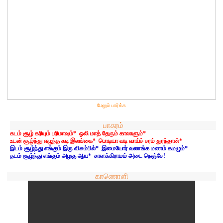
மேலும் பார்க்க
பாசுரம்
கடம் சூழ் கரியும் பரிமாவும்* ஒலி மாத் தேரும் காலாளும்*
உடன் சூழ்ந்து எழுந்த கடி இலங்கை* பொடியா வடி வாய்ச் சரம் துரந்தான்*
இடம் சூழ்ந்து எங்கும் இரு விசும்பில்* இமையோர் வணங்க மணம் கமழும்*
தடம் சூழ்ந்து எங்கும் அழகு ஆய* சாளக்கிராமம் அடை நெஞ்சே!
காணொளி