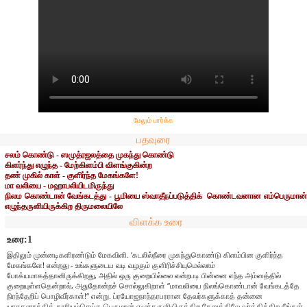
மேலும் பார்க்க
பதவுரை
சலம் கொண்டு - ஸமுத்ரஜலத்தை முகந்து கொண்டு
கிளர்ந்து எழுந்த - மேற்கிளம்பி விளங்குகின்ற
தண் முகில் காள் - குளிர்ந்த மேகங்களே!
மா வலியை - மஹாபலியிடமிருந்து
நிலம கொண்டான் வேங்கடத்து - பூமியை ஸ்வாதீநப்படுத்திக் கொண்டவனான எம்பெருமான்
எழுந்தருளியிருக்கிற திருமலையிலே
விளக்க உரை
உரை:1
இதிலும் முன்னடிகளிரண்டும் மேகவிளி. ‘கடலில்நீரை முகந்துகொண்டு கிளம்பின குளிர்ந்த
மேகங்களே! என்றது - உங்களுடைய வடி வழகும் குளிரிச்சியுமெல்லாம்
போக்யமாகத்தானிருக்கிறது, அதில் ஒரு குறையில்லை என்றபடி பின்னை எந்த அம்ஸத்தில்
குறையுள்ளதென்றால், அதுதோன்றச் சொல்லுகிறாள் “மாவலியை நிலங்கொண்டான் வேங்கடத்தே
நிரந்தேறிப் பொழிவீர்காள்!“ என்று. ப்ரயோஜநாந்தரபரரான தேவர்களுக்காத் தன்னை
யாசகனாக்கிக் காரியம்செய்த பெருமான் எழுந்தருளியிருக்கிற தேஸத்திலே வர்த்திக்கிற நீங்கள்