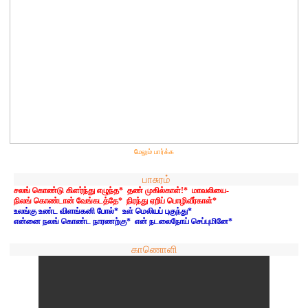
மேலும் பார்க்க
பாசுரம்
சலங் கொண்டு கிளர்ந்து எழுந்த* தண் முகில்காள்!* மாவலியை-
நிலங் கொண்டான் வேங்கடத்தே* நிரந்து ஏறிப் பொழிவீர்காள்*
உலங்கு உண்ட விளங்கனி போல்* உள் மெலியப் புகுந்து*
என்னை நலங் கொண்ட நாரணற்கு* என் நடலைநோய் செப்புமினே*
காணொளி