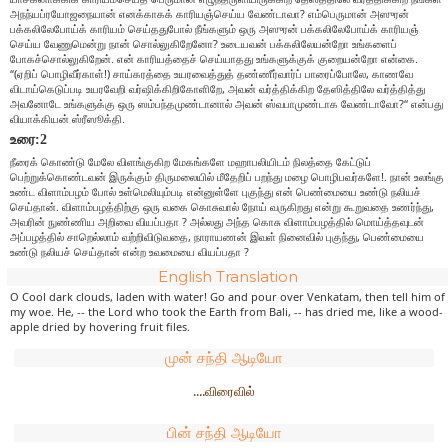
அநந்யப்ரயோஜநையான் எனக்காகக் காரியஞ்செய்ய வேண்டாவா? எம்பெருமான் அஸுரன்
பக்கலிலேபோய்க் காரியம் செய்ததுபோல் நீங்களும் ஒரு அஸுரன் பக்கலிலேபோய்க் காரியஞ்
செய்ய வேணுமென்று நான் சொல்லுகிறேனோ? உடையவன் பக்கலிலேயன்றோ உங்களைப்
போகச்சொல்லுகிறேன். என் காரியத்தைச் செய்யாதது உங்களுக்குக் குறையன்றோ என்கை.
“(ஏறிப் பொழிவீர்காள்!) சாய்கரத்தை உயரவைத்துத் தண்ணீர்வார்ப் பாரைப்போலே, காணவே
விடாய்கெடுப்படி உயரவேறி வர்ஷிக்கிறிகோளிறே, அவன் வர்த்திக்கிற தேஸித்திலே வர்த்தித்து
அவனோடே உங்களுக்கு ஒரு ஸம்பந்தமுண்டானால் அவன் ஸ்வபாமுண்டாக வேண்டாவோ?“ என்பது
வியாக்கியன் ஸ்ரீஸூக்தி.
உரை:2
நீரைக் கொண்டு மேலே விளங்குகிற மேகங்களே மஹாபலியிடம் நிலத்தை கேட்டுப்
பெற்றுக்கொண்டவன் இருக்கும் திருமலையில் மீதேறிப் பறந்து மழை பொழிபவர்களே!. நான் உலங்கு
உண்ட விளாம்பழம் போல் உள்மெலியும்படி என்னுள்ளே புகுந்து என் பெண்மையை உண்டு நலியச்
செய்தான். விளாம்பழத்திற்கு ஒரு வகை கொசுவால் நோய் வருகிறது என்று கூறுவதை உணர்ந்து,
அவரின் நுண்ணிய அறிவை வியப்பதா ? அல்லது அந்த கொசு விளாம்பழத்தில் மொய்த்தவுடன்
அப்பழத்தில் சாறெல்லாம் வற்றிவிடுவதை, நாராயணன் இவள் நினைவில் புகுந்து, பெண்மையை
உண்டு நலியச் செய்தான் என்ற உவமையை வியப்பதா ?
English Translation
O Cool dark clouds, laden with water! Go and pour over Venkatam, then tell him of
my woe. He, -- the Lord who took the Earth from Bali, -- has dried me, like a wood-
apple dried by hovering fruit files.
முன் சந்தி ஆடியோ
....விரைவில்
பின் சந்தி ஆடியோ