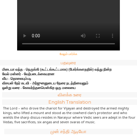
மேலும் பார்க்க
பதவுரை
மிடையா வந்த - நெருங்கி (கூட்டங்கூட்டமாக) (போர்க்களததில்) வந்து நின்ற
வேல் மன்னர் - வேற்படைக்கையரான
வீய - தொலையும்படி
விசயன் தேர் கடவி - அர்ஜுனனுடைய தேரை நடத்தினவனும்
ஒன்று வரை - கோவர்த்தனமென்கிற ஒரு மலையை
விளக்க உரை
English Translation
The Lord – who drove the chariot for Vijayan and destroyed the armed mighty
kings, who lifted a mount and stood as the cowherd clan's protector and who
wields the sharp discus-resides in Naraiyur where Vedic seers are adept in the four
Vedas, five sacrifices, six angas and seven svaras of music.
முன் சந்தி ஆடியோ