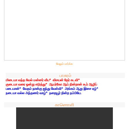
மேலும் பார்க்க
பாசுரம்
மிடையா வந்த வேல் மன்னர் வீய* விசயன் தேர் கடவி*
குடையா வரை ஒன்று எடுத்து* ஆயர்கோ ஆய் நின்றான் கூர் ஆழிப்
படையான்* வேதம் நான்கு ஐந்து வேள்வி* அங்கம் ஆறு இசை ஏழ்*
நடையா வல்ல அந்தணர் வாழ்* நறையூர் நின்ற நம்பியே.
காணொளி