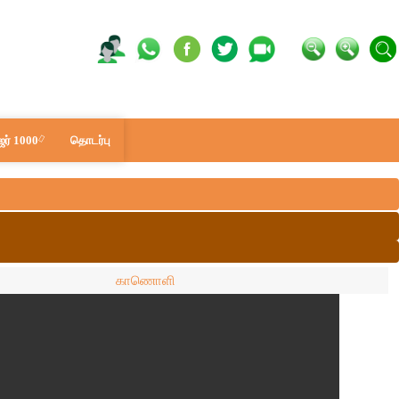
ர் 1000
தொடர்பு
காணொளி