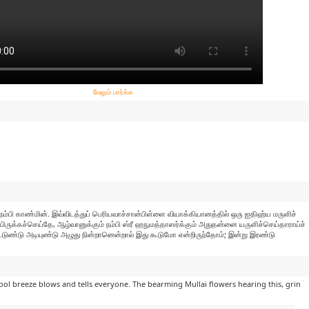
மேலும் பார்க்க
்பி காண்மின். இவ்விடத்துப் பெரியவாச்சான்பிள்ளை வியாக்கியானத்தில் ஒரு ஐதிஹ்ய மருளிச்
ருக்கச்செய்தே, ஆழ்வானுக்கும் நம்பி ஸ்ரீ ஹநுமத்தாஸர்க்கும் அதுதன்னை யருளிச்செய்தாராய்ச்
ட்டுண்டு அடியுண்டு அழுது நின்றானென்றால் இது கூடுமோ என்றிருந்தோம்; இன்று இரண்டு
ool breeze blows and tells everyone. The bearming Mullai flowers hearing this, grin