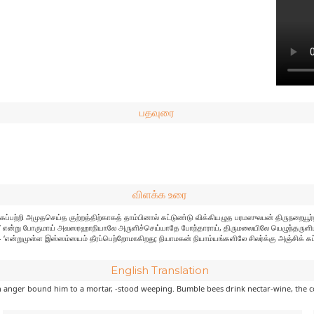
பதவுரை
விளக்க உரை
றி அமுதசெய்த குற்றத்திற்காகத் தாம்பினால் கட்டுண்டு விக்கியழுத பரமஸுலபன் திருநறையூர்நம
ும்’ என்று போருமாய் அவஸரஹாநியாலே அருளிச்செய்யாதே போந்தாராய், திருமலையிலே யெழுந்தருளியி
‘என்றுமுள்ள இஸ்ஸம்ஸயம் தீரப்பெற்றோமாகிறது; நியாமகன் நியாம்யங்களிலே சிலர்க்கு அஞ்சிக் க
English Translation
in anger bound him to a mortar, -stood weeping. Bumble bees drink nectar-wine, the c