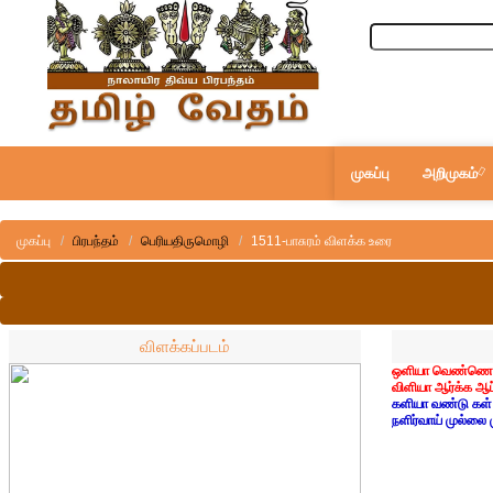
முகப்பு
அறிமுகம்
முகப்பு
பிரபந்தம்
பெரியதிருமொழி
1511-பாசுரம் விளக்க உரை
விளக்கப்படம்
ஒளியா வெண்ணெய் 
விளியா ஆர்க்க ஆப
களியா வண்டு கள்
நளிர்வாய் முல்லை 