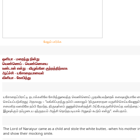
மேலும் பார்க்க
ஒளியா - மறைந்து நின்று
வெண்ணெய் - வெண்ணெயை
உண்டான் என்று - விழுங்கின குற்றத்திற்காக
ஆய்ச்சி - யசோதையானவள்
விளியா - கோபித்து
யசோதைப்பிராட்டி தடாக்களிலே சேமித்துவைத்த வெண்ணெய் முதலியவற்றைக் களவுவழியாலே கைப்பற்
செய்யப்படுகிறது; அதாவது – “வங்கிப்புரத்து நம்பி பலகாலும் ‘திருவாராதன மருளிச்செய்யவேண
சமைகிற வளவிலே நம்பி தோற்ற, திருவுள்ளம் துணுக்கென்றஞ்சி அப்போதருளிச்செய்த வார்த்தை:– 
இழவுக்கும் நம்முடைய ஹ்ருதயம் அஞ்சி நொந்தபடியால் அதுவும் கூடும் என்று”. என்பதாம்.
The Lord of Naraiyur came as a child and stole the white butter, -when his mother 
and show their mocking smile.