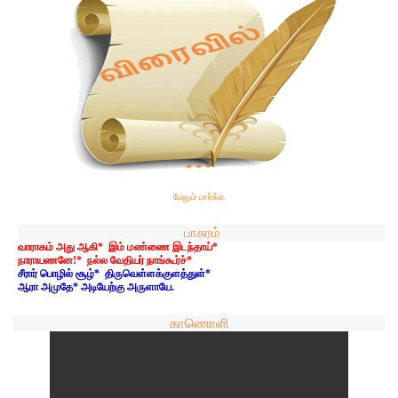
மேலும் பார்க்க
பாசுரம்
வாராகம் அது ஆகி* இம் மண்ணை இடந்தாய்*
நாராயணனே!* நல்ல வேதியர் நாங்கூர்ச்*
சீரார் பொழில் சூழ்* திருவெள்ளக்குளத்துள்*
ஆரா அமுதே* அடியேற்கு அருளாயே.
காணொளி