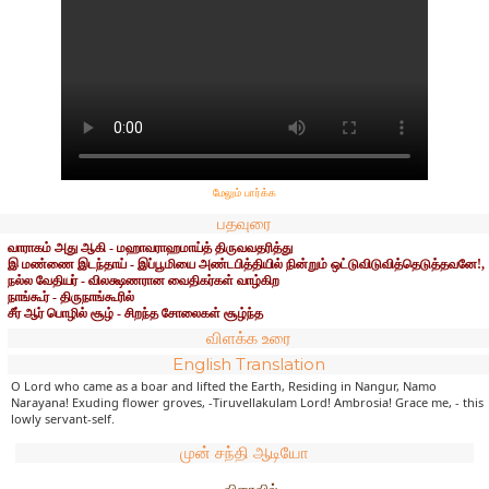
மேலும் பார்க்க
பதவுரை
வாராகம் அது ஆகி - மஹாவராஹமாய்த் திருவவதரித்து
இ மண்ணை இடந்தாய் - இப்பூமியை அண்டபித்தியில் நின்றும் ஒட்டுவிடுவித்தெடுத்தவனே!,
நல்ல வேதியர் - விலக்ஷணரான வைதிகர்கள் வாழ்கிற
நாங்கூர் - திருநாங்கூரில்
சீர் ஆர் பொழில் சூழ் - சிறந்த சோலைகள் சூழ்ந்த
விளக்க உரை
English Translation
O Lord who came as a boar and lifted the Earth, Residing in Nangur, Namo
Narayana! Exuding flower groves, -Tiruvellakulam Lord! Ambrosia! Grace me, - this
lowly servant-self.
முன் சந்தி ஆடியோ
....விரைவில்