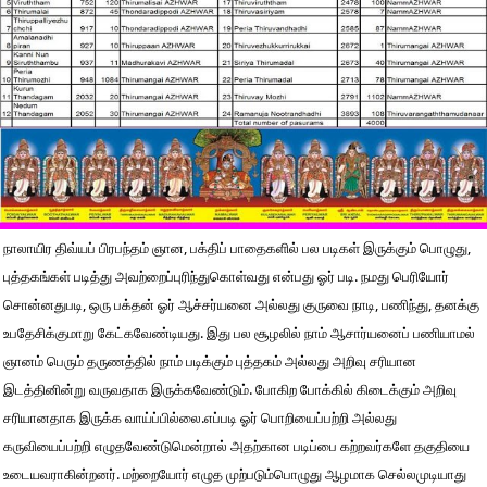
நாலாயிர திவ்யப் பிரபந்தம் ஞான, பக்திப் பாதைகளில் பல படிகள் இருக்கும் பொழுது,
புத்தகங்கள் படித்து அவற்றைப்புரிந்துகொள்வது என்பது ஓர் படி. நமது பெரியோர்
சொன்னதுபடி, ஒரு பக்தன் ஓர் ஆச்சர்யனை அல்லது குருவை நாடி, பணிந்து, தனக்கு
உபதேசிக்குமாறு கேட்கவேண்டியது. இது பல சூழலில் நாம் ஆசார்யனைப் பணியாமல்
ஞானம் பெரும் தருணத்தில் நாம் படிக்கும் புத்தகம் அல்லது அறிவு சரியான
இடத்தினின்று வருவதாக இருக்கவேண்டும். போகிற போக்கில் கிடைக்கும் அறிவு
சரியானதாக இருக்க வாய்ப்பில்லை.எப்படி ஓர் பொறியைப்பற்றி அல்லது
கருவியைப்பற்றி எழுதவேண்டுமென்றால் அதற்கான படிப்பை கற்றவர்களே தகுதியை
உடையவராகின்றனர். மற்றையோர் எழுத முற்படும்பொழுது ஆழமாக செல்லமுடியாது