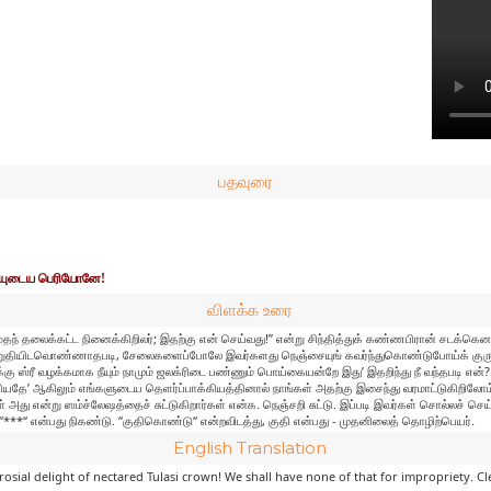
பதவுரை
தையுடைய பெரியோனே!
விளக்க உரை
லைக்கட்ட நினைக்கிறிலர்; இதற்கு என் செய்வது!” என்று சிந்தித்துக் கண்ணபிரான் சடக்கெனக் குரு
ள் அறுதியிடவொண்ணாதபடி, சேலைகளைப்போலே இவர்களது நெஞ்சையுங் கவர்ந்துகொண்டுபோய்க் குருந்
ு ஸ்ரீ வழக்கமாக நீயும் நாமும் ஜலக்ரிடை பண்ணும் பொய்கையன்றே இது’ இதறிந்து நீ வந்தபடி என்? எ
ே’ ஆகிலும் எங்களுடைய தெளர்ப்பாக்கியத்தினால் நாங்கள் அதற்கு இசைந்து வரமாட்டுகிறிலோம்
்று ஸம்ச்லேஷத்தைச் சுட்டுகிறார்கள் என்க. நெஞ்சறி சுட்டு. இப்படி இவர்கள் சொல்லச் செய்தேய
, “***“ என்பது நிகண்டு. “குதிகொண்டு“ என்றவிடத்து, குதி என்பது - முதனிலைத் தொழிற்பெயர்.
English Translation
osial delight of nectared Tulasi crown! We shall have none of that for impropriety.