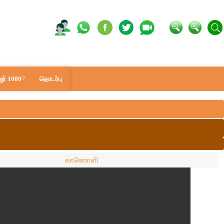
ர் 1000
தொடர்பு
காணொளி