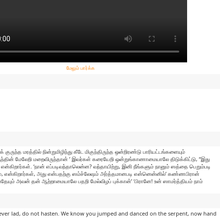
மேலும் பார்க்க
ந்த மரத்தில் நின்றுமிழிந்து கீடே மிகுந்திருந்த ஒன்றிரண்டு பாரியட்டங்களையும்
தின் மேலேறி மறைவிருந்தான் ’ இவர்கள் கரையேறி ஒன்றுங்காணாமையாலே திடுக்கிட்டு, “இது
ன்கிறார்கள். ‘நான் எப்படிவந்தாலென்ன? வந்தாயிற்று, இனி நீங்களும் நானும் ஸத்தை பெறும்படி
, என்கிறார்கள், அது என்பதற்கு ஸம்ச்லேஷம் அர்த்தமானபடி என்னென்னில்’ கண்ணபிரான்
ும் அவன் தன் ஆற்றாமையாலே பதறி மேல்விழப் புக்கான்’ ‘பிரானே! உன் ஸாமர்த்தியம் நாம்
 Clever lad, do not hasten. We know you jumped and danced on the serpent, now hand