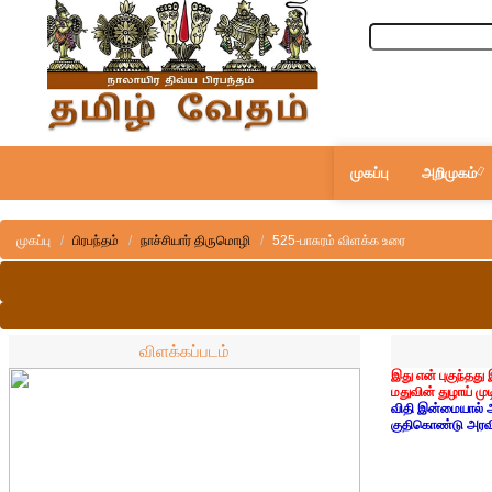
முகப்பு
அறிமுகம்
முகப்பு
பிரபந்தம்
நாச்சியார் திருமொழி
525-பாசுரம் விளக்க உரை
விளக்கப்படம்
இது என் புகுந்தத
மதுவின் துழாய் 
விதி இன்மையால் அ
குதிகொண்டு அரவி