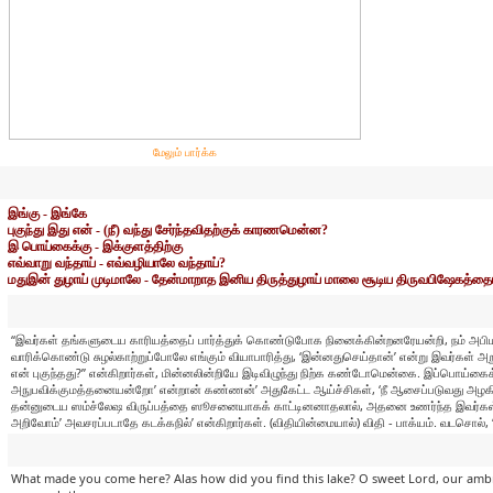
மேலும் பார்க்க
இங்கு - இங்கே
புகுந்து இது என் - (நீ) வந்து சேர்ந்தவிதற்குக் காரணமென்ன?
இ பொய்கைக்கு - இக்குளத்திற்கு
எவ்வாறு வந்தாய் - எவ்வழியாலே வந்தாய்?
மதுஇன் துழாய் முடிமாலே - தேன்மாறாத இனிய திருத்துழாய் மாலை சூடிய திருவபிஷேகத்
“இவர்கள் தங்களுடைய காரியத்தைப் பார்த்துக் கொண்டுபோக நினைக்கின்றனரேயன்றி, நம் அபிமதந் த
வாரிக்கொண்டு சுழல்காற்றுப்போலே எங்கும் வியாபாரித்து, ‘இன்னதுசெய்தான்’ என்று இவர்க
என் புகுந்தது?” என்கிறார்கள், மின்னலின்றியே இடிவிழுந்து நிற்க கண்டோமென்கை. இப்பொய்கைக்க
அநுபவிக்குமத்தனையன்றோ’ என்றான் கண்ணன்’ அதுகேட்ட ஆய்ச்சிகள், ‘நீ ஆசைப்படுவது அழகியத
தன்னுடைய ஸம்ச்லேஷ விருப்பத்தை ஸூசனையாகக் காட்டினனாதலால், அதனை உணர்ந்த இவர்கள் அது என
அறிவோம்’ அவசரப்படாதே கடக்கநில்’ என்கிறார்கள். (விதியின்மையால்) விதி - பாக்யம். வடசொல்
What made you come here? Alas how did you find this lake? O sweet Lord, our ambr