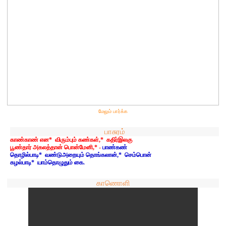
மேலும் பார்க்க
பாசுரம்
காண்காண் என* விரும்பும் கண்கள்,* கதிர்இலகு
பூண்தார் அகலத்தான் பொன்மேனி,* -
பாண்கண்
தொழில்பாடி* வண்டுஅறையும் தொங்கலான்,* செம்பொன்
கழல்பாடி* யாம்தொழுதும் கை.
காணொளி