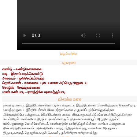
மேலும் பார்க்க
பதவுரை
வண்டு - வண்டுகளானவை
பாடி - இசைப்பாடிக்கொண்டு
அறையும் - ஒலிசெய்யப்பெற்ற
தொங்கலான் - மாலையை யுடையனான அப்பெருமானுடைய
தொழில் - சேஷ்டிதங்களை
பாண் கண் பாடி - ராகத்திலே அமைத்துப்பாடி
விளக்க உரை
உலகத்தாருடைய இந்திரியங்களிற்காட்டில் என்னுடைய இந்திரியங்கள் மிகச்சிறந்தவை யென்கிறார்.
உலகத்தாருடைய இந்திரியங்கள் விஷயாந்தரங்களை அநுபவிப்பதிற்செல்லுகின்றன.
அங்ஙனன்றியே என்னுடைய இந்திரியங்கள் பகவத் விஷயாநுபவத்திலேயே ஊன்றியிருக்கின்றன
வென்கிறார். கண்களோ திருவாபரணங்களாலும் திருமாலைகளாலும் அழகுபெற்றுள்ள
எம்பெருமானது பொன்மேனியைக் காண்பதற்கே பாரித்திருக்கின்றன. வாயோ அவனுடைய
திவ்பசரித்திரங்களைப் பாடுவதிலேயே ஊற்றமுற்றிருக்கின்றது, கைகளோ அவனுடைய
திருவடிகளைத் தொழவே காதல் கொண்டிருக்கின்றன என்றாராயிற்று.