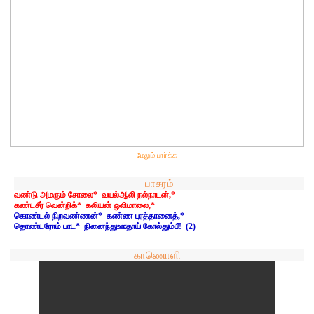
மேலும் பார்க்க
பாசுரம்
வண்டு அமரும் சோலை* வயல்ஆலி நல்நாடன்,*
கண்டசீர் வென்றிக்* கலியன் ஒலிமாலை,*
கொண்டல் நிறவண்ணன்* கண்ண புரத்தானைத்,*
தொண்டரோம் பாட* நினைந்துஊதாய் கோல்தும்பீ! (2)
காணொளி