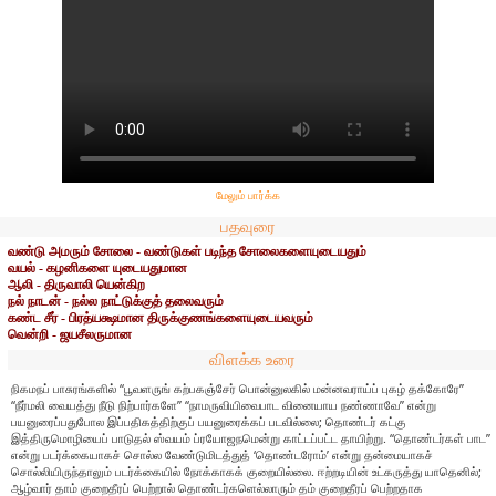
மேலும் பார்க்க
பதவுரை
வண்டு அமரும் சோலை - வண்டுகள் படிந்த சோலைகளையுடையதும்
வயல் - கழனிகளை யுடையதுமான
ஆலி - திருவாலி யென்கிற
நல் நாடன் - நல்ல நாட்டுக்குத் தலைவரும்
கண்ட சீர் - பிரத்யக்ஷமான திருக்குணங்களையுடையவரும்
வென்றி - ஜயசீலருமான
விளக்க உரை
நிகமநப் பாசுரங்களில் “பூவளருங் கற்பகஞ்சேர் பொன்னுலகில் மன்னவராய்ப் புகழ் தக்கோரே”
“நீர்மலி வையத்து நீடு நிற்பார்களே” “நாமருவியிவைபாட வினையாய நண்ணாவே” என்று
பயனுரைப்பதுபோல இப்பதிகத்திற்குப் பயனுரைக்கப் படவில்லை; தொண்டர் கட்கு
இத்திருமொழியைப் பாடுதல் ஸ்வயம் ப்ரயோஜநமென்று காட்டப்பட்ட தாயிற்று. “தொண்டர்கள் பாட”
என்று படர்க்கையாகச் சொல்ல வேண்டுமிடத்துத் ‘தொண்டரோம்’ என்று தன்மையாகச்
சொல்லியிருந்தாலும் படர்க்கையில் நோக்காகக் குறையில்லை. ஈற்றடியின் உட்கருத்து யாதெனில்;
ஆழ்வார் தாம் குறைதீரப் பெற்றால் தொண்டர்களெல்லாரும் தம் குறைதீரப் பெற்றதாக