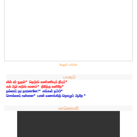
மேலும் பார்க்க
பாசுரம்
வில் ஏர் நுதல்* நெடுங் கண்ணியும் நீயும்*
கல் ஆர் கடுங் கானம்* திரிந்த களிறே*
நல்லாய் நர நாரணனே!* எங்கள் நம்பி*
சொல்லாய் உன்னை* யான் வணங்கித் தொழும் ஆறே *
காணொளி