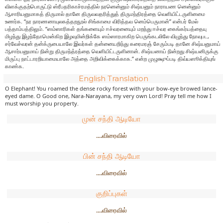
விளக்குதற்பொருட்டு ஸ்ரீபதரிகாச்ரமத்தில் நரனென்னும் சிஷ்யனும் நாராயண னென்னும்
ஆசாரியனுமாகத் திருமால் தானே திருவவதரித்துத் திருமந்திரத்தை வெளியிட்டருளினமை
உணர்க. “நர நாரணனாயுலகத்தறநூல் சிங்காமை விரித்தவ னெம்பெருமான்” என்பர் மேல்
பத்தாம்பத்திலும். “ஸம்ஸாரிகள் தங்களையும் ஈச்வரனையும் மறந்து ஈச்வர கைங்கர்யத்தையு
மிழந்து இழந்தோமென்கிற இழவுமின்றிக்கே ஸம்ஸாரமாகிற பெருங்கடலிலே விழுந்து நோவுபட,
சர்வேச்வரன் தன்க்ருபையாலே இவர்கள் தன்னையறிந்து கரைமரஞ் சேரும்படி தானே சிஷ்யனுமாய்
ஆசார்யனுமாய் நின்று திருமந்த்ரத்தை வெளியிட்டருளினான். சிஷ்யனாய் நின்றது சிஷ்யனிருக்கு
மிருப்பு நாட்டாரறியாமையாலே அத்தை அறிவிக்கைக்காக.” என்ற முழுக்ஷுப்படி திவ்யஸூக்தியுங்
காண்க.
English Translation
O Elephant! You roamed the dense rocky forest with your bow-eye browed lance-
eyed dame. O Good one, Nara-Narayana, my very own Lord! Pray tell me how I
must worship you property.
முன் சந்தி ஆடியோ
....விரைவில்
பின் சந்தி ஆடியோ
....விரைவில்
குறிப்புகள்
....விரைவில்