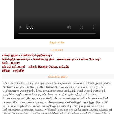
மேலும் பார்க்க
பதவுரை
வில் ஏர் நுதல் – வில்போன்ற நெற்றியையும்
வேல் நெடு கண்ணியும் – வேல்போன்று நீண்ட கண்களையுமுடையளான பிராட்டியும்
நீயும் – நீயுமாக
கல் ஆர் கடு கானம் – கற்கள் நிறைந்த கொடிய காட்டிலே
திரிந்த – ஸஞ்சரித்
விளக்க உரை
ஸ்ரீராமாவதாரத்தில் பிராட்டியுந் தானுமாகக் கானக முலாவினபடிமையப் பேசுகிறார் முன்னடிகளில்.
வில்போல் வளைந்த நெற்றியையும் வேல்போற் கூரிய கண்களையும் உடையளாய் உனக்குங் கூட
ஆகர்ஷகமான ஸௌகுமார்யத்தை யுடையளான ஸீதா பிராட்டியும், அவள் தானும் துணுக்குத்
துணுக்கென்னும்படியான ஸௌகுமார்யத்தையுடைய நீயும் துஷ்ட ஜந்துக்கள் ஸஞ்சார
யோக்யமல்லாத காட்டிலே, ஒரு யானை பிடியோடே கூடக் களித்துலாவுமாபோலே உலாவினவனே!
என்கை. கீழ்ப்பாட்டில் வள்ளால்! என்ற ஸம்போதனத்தை விவரிக்கிறதுபோலும் இது : நித்யஸூரி
ஸேவ்யமான திருமேனியை எல்லாப் பிராணிகளும் கண்டு அநுபவிக்குமாறு ஸர்வஸ்வதாநம்
பண்ணினவனே! என்றவாறு. நல்லாய்! = ‘நல்லான்’ என்பதன் ஈறு திரிந்த விளி; ஆச்ரித வத்ஸலனே!
என்கை (நர நாரணனே!.) முன்னொருகாலத்தில் குருசிஷ்யக்ரமத்தை உலகத்தில் அனைவர்க்கும